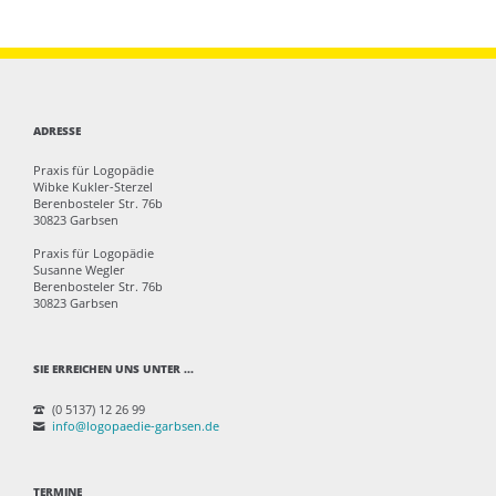
ADRESSE
Praxis für Logopädie
Wibke Kukler-Sterzel
Berenbosteler Str. 76b
30823 Garbsen
Praxis für Logopädie
Susanne Wegler
Berenbosteler Str. 76b
30823 Garbsen
SIE ERREICHEN UNS UNTER ...
(0 5137) 12 26 99
info@logopaedie-garbsen.de
TERMINE